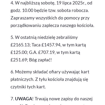
4. W najbliższą sobotę, 19 lipca 2025r., od
godz. 10.00 będzie tzw. sobota robocza.
Zapraszamy wszystkich do pomocy przy
porządkowaniu zaplecza naszego kościoła.
5. W ostatnią niedzielę zebraliśmy
£2165.13; Taca £1457.94, w tym kartą
£125.00; G.A. £707.19, w tym kartą
£251.69; Bóg zapłać!
6. Możemy składać ofiary używając kart
płatniczych. Z tyłu kościoła znajdują się
czytniki tych kart.
7.
UWAGA
! Trwają nowe zapisy do naszej